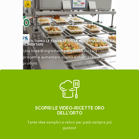
ASCOLTIAMO LE ESIGENZE DELLA MODERNA INDUSTRIA
ALIMENTARE
Una linea di ingredienti per personalizzare i vostri
progetti e aumentare qualità e shelf-life dei vostri
prodotti
SCOPRI LE VIDEO-RICETTE ORO
DELL’ORTO
Tante idee semplici e veloci per pasti sempre più
gustosi!