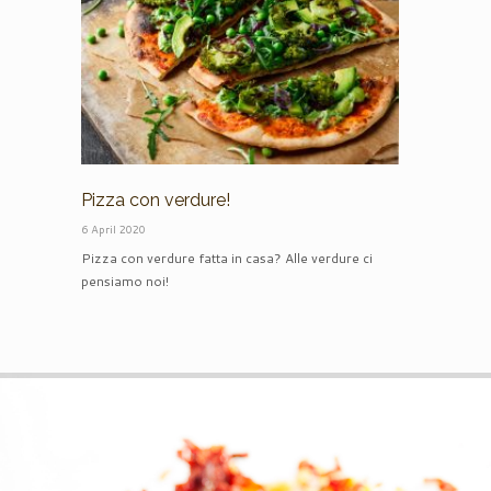
Pizza con verdure!
#iostoac
6 April 2020
22 March 2020
Pizza con verdure fatta in casa? Alle verdure ci
#iostoacasa 
pensiamo noi!
direttamente