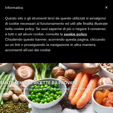
×
Informativa
Questo sito o gli strumenti terzi da questo utilizzati si avvalgono
di cookie necessari al funzionamento ed utili alle finalità illustrate
nella cookie policy. Se vuoi saperne di più o negare il consenso
Lavorazione Verdure Legumi e Cereali
a tutti o ad alcuni cookie, consulta la
cookie policy
.
Chiudendo questo banner, scorrendo questa pagina, cliccando
su un link o proseguendo la navigazione in altra maniera,
acconsenti all’uso dei cookie.
TANTE SEMPLICI RICETTE DA PROVARE
I nostri prodotti pronti all'uso ti permettono di creare ricette veloci e gustose in soli
2 minuti!